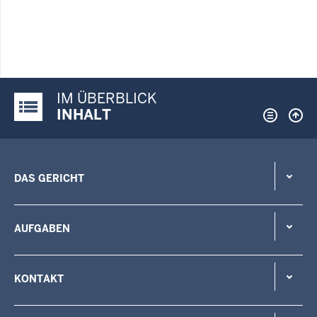
IM ÜBERBLICK
Justiz-Portal im Überblick:
INHALT
DAS GERICHT
AUFGABEN
KONTAKT