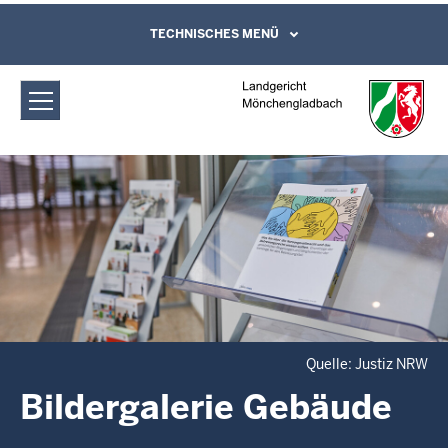
Direkt zum Inhalt
Landgericht Mönchengladbach:
TECHNISCHES MENÜ
Leichte Sprache, Gebärdensprachenvideo
und Kontaktformular
Bildergalerie Gebäude
Quelle: Justiz NRW
Bildergalerie Gebäude