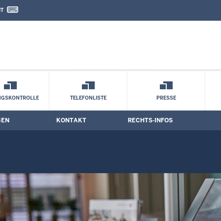
IT
nd Kontaktformular
alerie Gebäude
NGSKONTROLLE
TELEFONLISTE
PRESSE
BEN
KONTAKT
RECHTS-INFOS