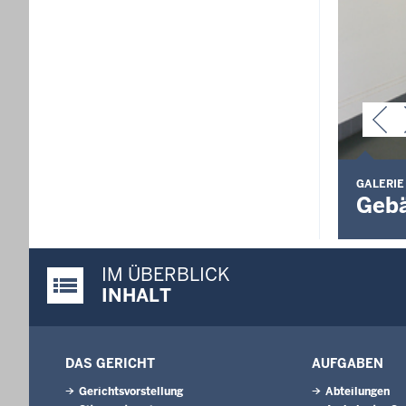
GALERIE
Gebä
IM ÜBERBLICK
Justiz-Portal im Überblick:
INHALT
DAS GERICHT
AUFGABEN
Gerichtsvorstellung
Abteilungen