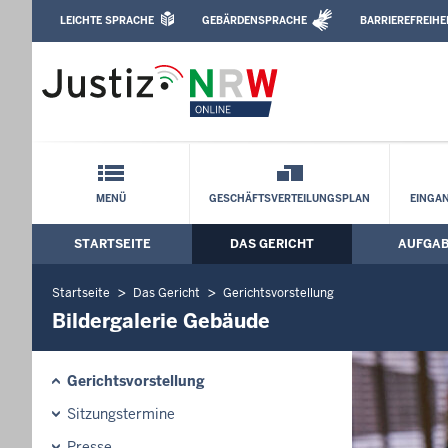
Direkt zum Inhalt
LEICHTE SPRACHE
GEBÄRDENSPRACHE
BARRIEREFREIHE
Leichte Sprache, Gebärdensprachenvideo u
Landgericht Mönchengladbach: Bilderg
Schnellnavigation mit Volltext-Suche
MENÜ
GESCHÄFTSVERTEILUNGSPLAN
EINGA
STARTSEITE
DAS GERICHT
AUFGA
Hauptmenü: Hauptnavigation
Startseite
Das Gericht
Gerichtsvorstellung
Bildergalerie Gebäude
Gerichtsvorstellung
Sitzungstermine
Presse