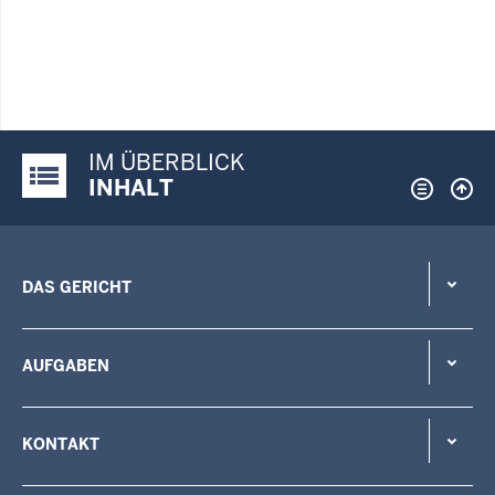
IM ÜBERBLICK
Justiz-Portal im Überblick:
INHALT
DAS GERICHT
AUFGABEN
KONTAKT