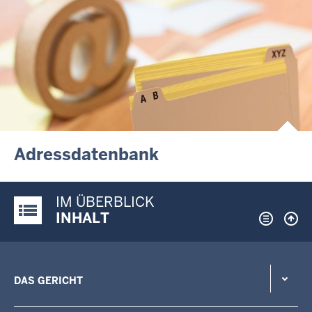
Adressdatenbank
IM ÜBERBLICK
Justiz-Portal im Überblick:
INHALT
DAS GERICHT