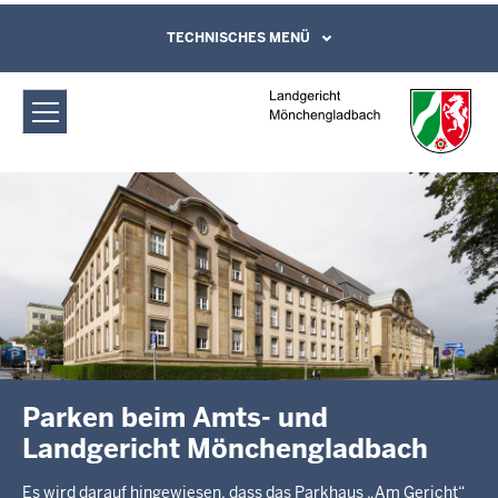
Direkt zum Inhalt
Landgericht Mönchengladbach:
TECHNISCHES MENÜ
Leichte Sprache, Gebärdensprachenvideo
und Kontaktformular
Startseite
Parken beim Amts- und
Landgericht Mönchengladbach
Es wird darauf hingewiesen, dass das Parkhaus „Am Gericht“