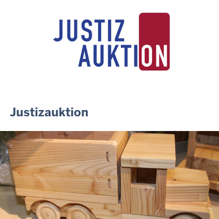
14.07.2026
Justiz der Zukunft gemeinsam gestalten: Minister Limbach
zieht positive Bilanz des Projekts Zukunftswerkstatt Justiz
Nordrhein-Westfalen
01.07.2026
Newsletter Juli 2026
30.06.2026
288 Anwärterinnen und Anwärter des Jahrgangs 2024/2026
der Justizvollzugsschule NRW geehrt
Justizauktion
30.06.2026
RechtSpecial - Schiedsleute helfen Streit schlichten!