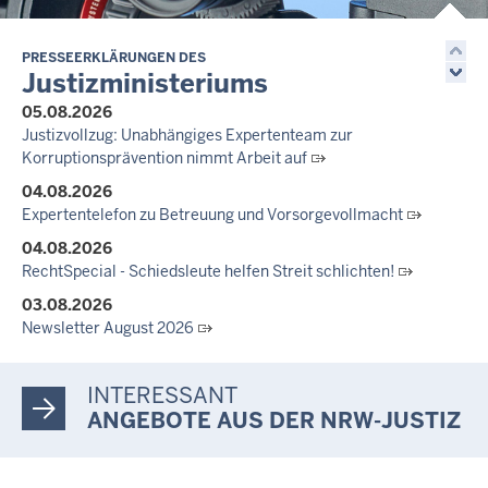
Nordrhein-Westfalen
01.07.2026
Newsletter Juli 2026
PRESSEERKLÄRUNGEN DES
Justizministeriums
30.06.2026
05.08.2026
288 Anwärterinnen und Anwärter des Jahrgangs 2024/2026
Justizvollzug: Unabhängiges Expertenteam zur
der Justizvollzugsschule NRW geehrt
Korruptionsprävention nimmt Arbeit auf
30.06.2026
04.08.2026
RechtSpecial - Schiedsleute helfen Streit schlichten!
Expertentelefon zu Betreuung und Vorsorgevollmacht
04.08.2026
RechtSpecial - Schiedsleute helfen Streit schlichten!
03.08.2026
Newsletter August 2026
27.07.2026
Dein Mut findet Rückhalt: Die Justiz NRW unterstützt
INTERESSANT
Informationskampagne gegen häusliche Gewalt
ANGEBOTE AUS DER NRW-JUSTIZ
10.07.2026
Anerkennung für innovative Suizidpräventionsarbeit: JVA Köln
ausgezeichnet