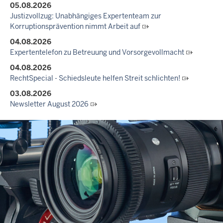
05.08.2026
Justizvollzug: Unabhängiges Expertenteam zur
Korruptionsprävention nimmt Arbeit auf
04.08.2026
Expertentelefon zu Betreuung und Vorsorgevollmacht
04.08.2026
RechtSpecial - Schiedsleute helfen Streit schlichten!
03.08.2026
Newsletter August 2026
27.07.2026
Dein Mut findet Rückhalt: Die Justiz NRW unterstützt
Informationskampagne gegen häusliche Gewalt
10.07.2026
Anerkennung für innovative Suizidpräventionsarbeit: JVA Köln
ausgezeichnet
14.07.2026
Justiz der Zukunft gemeinsam gestalten: Minister Limbach
zieht positive Bilanz des Projekts Zukunftswerkstatt Justiz