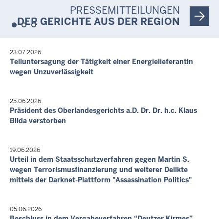
PRESSEMITTEILUNGEN
7. Aug. 2026, 11:30 Uhr
Hauptverhandlungstermin
DER GERICHTE AUS DER REGION
Berufungen - NBs 57/26
Letzte Aktualisierung:
23.07.2026
Heute, 17:25 Uhr
Teiluntersagung der Tätigkeit einer Energielieferantin
wegen Unzuverlässigkeit
25.06.2026
Präsident des Oberlandesgerichts a.D. Dr. Dr. h.c. Klaus
Bilda verstorben
19.06.2026
Urteil in dem Staatsschutzverfahren gegen Martin S.
wegen Terrorismusfinanzierung und weiterer Delikte
mittels der Darknet-Plattform "Assassination Politics"
05.06.2026
Beschluss in dem Vergabeverfahren “Deutzer Kirmes”