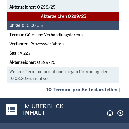
O 298/25
Aktenzeichen O 299/25
10:00
Uhr
Güte- und Verhandlungstermin
Prozessverfahren
A 223
O 299/25
Weitere Termininformationen liegen für Montag, den
10.08.2026, nicht vor.
[
10 Termine pro Seite darstellen
]
IM ÜBERBLICK
Justiz-Portal im Überblick:
INHALT